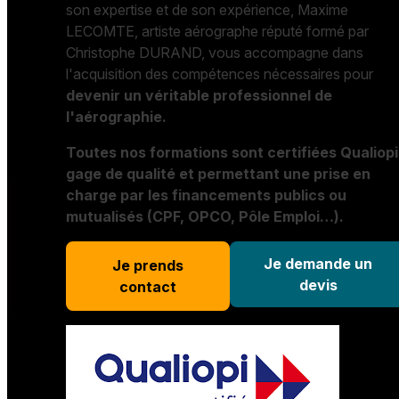
son expertise et de son expérience, Maxime
LECOMTE, artiste aérographe réputé formé par
Christophe DURAND, vous accompagne dans
l'acquisition des compétences nécessaires pour
devenir un véritable professionnel de
l'aérographie.
Toutes nos formations sont certifiées Qualiopi
gage de qualité et permettant une prise en
charge par les financements publics ou
mutualisés (CPF, OPCO, Pôle Emploi…).
Je demande un
Je prends
devis
contact