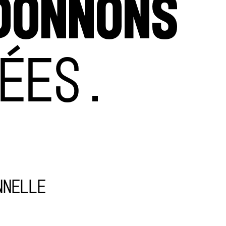
DONNONS
ÉES.
nnelle