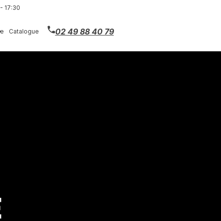
- 17:30
02 49 88 40 79
ie
Catalogue
e