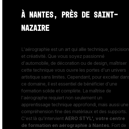
à Nantes, près de Saint-
Nazaire
L'aérographie est un art qui allie technique, précisio
et créativité. Que vous soyez passionné
d'automobile, de décoration ou de design, maîtriser
cette technique vous ouvre les portes d'un univers
artistique sans limites. Cependant, pour exceller dan
ce domaine, il est essentiel de bénéficier d'une
formation solide et complète. La maîtrise de
l'aérographe requiert non seulement un
apprentissage technique approfondi, mais aussi une
compréhension fine des matériaux et des supports.
C'est là qu'intervient
AERO STYL', votre centre
de formation en aérographie à Nantes
. Fort de