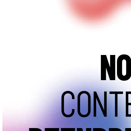
N
CONT