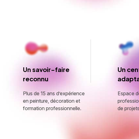
Un savoir-faire
Un cen
reconnu
adapt
Plus de 15 ans d’expérience
Espace de
en peinture, décoration et
professio
formation professionnelle.
de projets