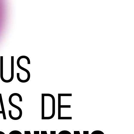
US
AS DE