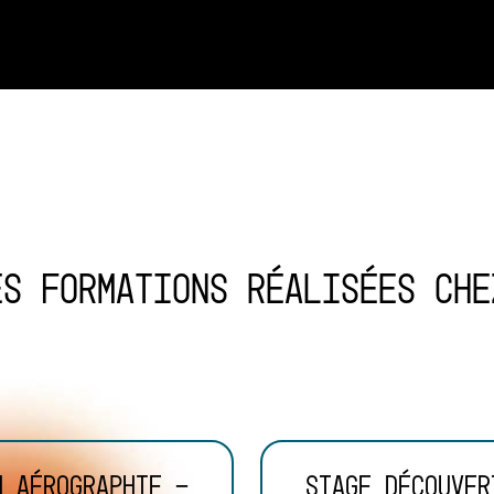
es formations réalisées che
n aérographie -
Stage découver