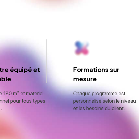
tre équipé et
Formations sur
able
mesure
 180 m² et matériel
Chaque programme est
nnel pour tous types
personnalisé selon le niveau
.
et les besoins du client.