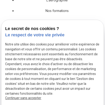
L’aerographie
Nos formations
Prestations en décoration
Le secret de nos cookies ?
Catalogue
Le respect de votre vie privée
Actualités
Notre site utilise des cookies pour améliorer votre expérience de
navigation et vous offrir un contenu personnalisé. Les cookies
Devis
strictement nécessaires sont essentiels au fonctionnement de
base de notre site et ne peuvent pas être désactivés.
Cependant, vous avez le choix d'activer ou de désactiver les
cookies de personnalisation, de performance et de marketing
Mentions
Politique de
Gestion
Plan du
selon vos préférences. Vous pouvez modifier vos paramètres
légales
confidentialité
des
site
de cookies à tout moment en cliquant sur le lien 'Gestion des
cookies
cookies' situé en bas de notre site. Veuillez noter que la
désactivation de certains cookies peut avoir un impact sur
certaines fonctionnalités du site.
Siret :
79210929000017
Continuer sans accepter