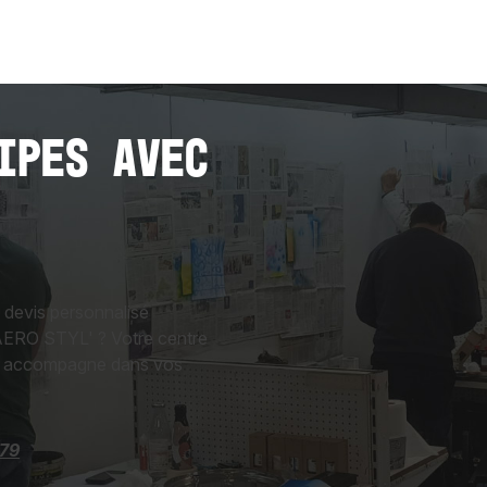
ipes avec
 devis personnalisé
AERO STYL' ? Votre centre
us accompagne dans vos
 79