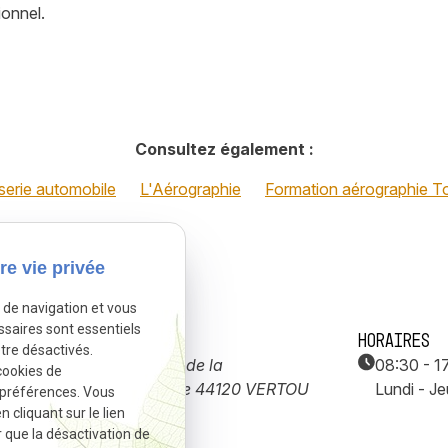
ionnel.
Consultez également :
serie automobile
L'Aérographie
Formation aérographie T
re vie privée
e de navigation et vous
ssaires sont essentiels
Adresse
Horaires
tre désactivés.
42B rue de la
08:30 - 1
cookies de
9
Maladrie
44120 VERTOU
Lundi - Je
 préférences. Vous
cliquant sur le lien
r que la désactivation de