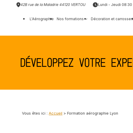
Panneau de gestion des cookies
42B rue de la Maladrie
44120 VERTOU
Lundi - Jeudi 08:30 
L'Aérographie
Nos formations
Décoration et carrosser
Développez votre expe
Vous êtes ici :
Accueil
> Formation aérographie Lyon