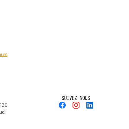
ours
Suivez-nous
7:30
udi