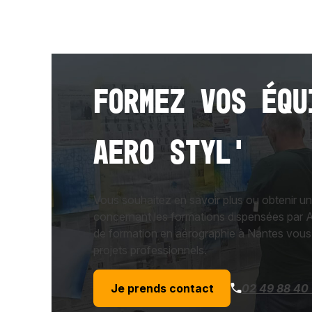
Formez vos équ
AERO STYL'
Vous souhaitez en savoir plus ou obtenir un
concernant les formations dispensées par 
de formation en aérographie à Nantes vo
projets professionnels.
Je prends contact
02 49 88 40