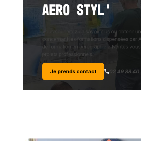
AERO STYL'
Vous souhaitez en savoir plus ou obtenir un
concernant les formations dispensées par 
de formation en aérographie à Nantes vo
projets professionnels.
Je prends contact
02 49 88 40