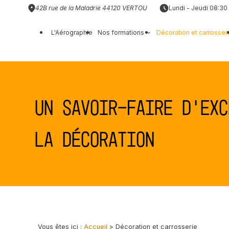
Panneau de gestion des cookies
42B rue de la Maladrie
44120 VERTOU
Lundi - Jeudi 08:30 
L'Aérographie
Nos formations
Décoration et carrosser
Un savoir-faire d’exc
la décoration
Vous êtes ici :
Accueil
> Décoration et carrosserie