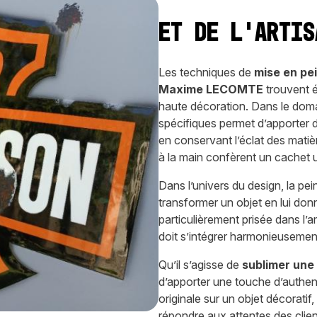
et de l’artis
Les techniques de
mise en pei
Maxime LECOMTE
trouvent é
haute décoration. Dans le domain
spécifiques permet d’apporter d
en conservant l’éclat des matiè
à la main confèrent un cachet 
Dans l’univers du design, la pei
transformer un objet en lui donna
particulièrement prisée dans 
doit s’intégrer harmonieusement
Qu’il s’agisse de
sublimer une 
d’apporter une touche d’authent
originale sur un objet décorati
répondre aux attentes des clien