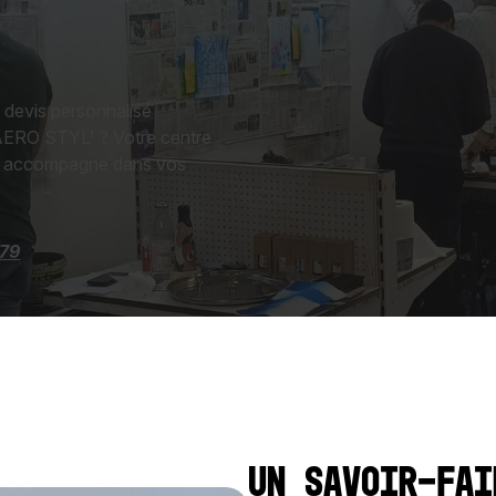
 devis personnalisé
AERO STYL' ? Votre centre
us accompagne dans vos
 79
Un savoir-fai