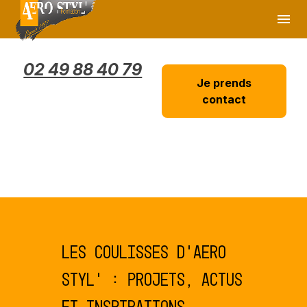
Panneau de gestion des cookies
menu
02 49 88 40 79
Je prends
contact
Les coulisses d’AERO
STYL’ : projets, actus