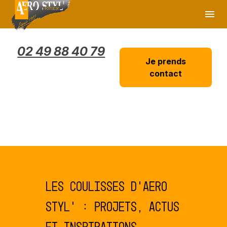
Panneau de gestion des cookies
menu
02 49 88 40 79
Je prends
contact
Les coulisses d’AERO
STYL’ : projets, actus