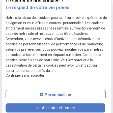
Le secret de nos cookies ?
Catalogue
Le respect de votre vie privée
Actualités
Notre site utilise des cookies pour améliorer votre expérience de
navigation et vous offrir un contenu personnalisé. Les cookies
Devis
strictement nécessaires sont essentiels au fonctionnement de
base de notre site et ne peuvent pas être désactivés.
Cependant, vous avez le choix d'activer ou de désactiver les
cookies de personnalisation, de performance et de marketing
Mentions
Politique de
Gestion
Plan du
selon vos préférences. Vous pouvez modifier vos paramètres
légales
confidentialité
des
site
de cookies à tout moment en cliquant sur le lien 'Gestion des
cookies
cookies' situé en bas de notre site. Veuillez noter que la
désactivation de certains cookies peut avoir un impact sur
certaines fonctionnalités du site.
Siret :
79210929000017
Continuer sans accepter
Personnaliser
place
contact_page
phone
Accepter et fermer