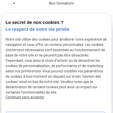
Nos formations
Prestations en décoration
Le secret de nos cookies ?
Catalogue
Le respect de votre vie privée
Actualités
Notre site utilise des cookies pour améliorer votre expérience de
navigation et vous offrir un contenu personnalisé. Les cookies
Devis
strictement nécessaires sont essentiels au fonctionnement de
base de notre site et ne peuvent pas être désactivés.
Cependant, vous avez le choix d'activer ou de désactiver les
cookies de personnalisation, de performance et de marketing
Mentions
Politique de
Gestion
Plan du
selon vos préférences. Vous pouvez modifier vos paramètres
légales
confidentialité
des
site
de cookies à tout moment en cliquant sur le lien 'Gestion des
cookies
cookies' situé en bas de notre site. Veuillez noter que la
désactivation de certains cookies peut avoir un impact sur
certaines fonctionnalités du site.
Siret :
79210929000017
Continuer sans accepter