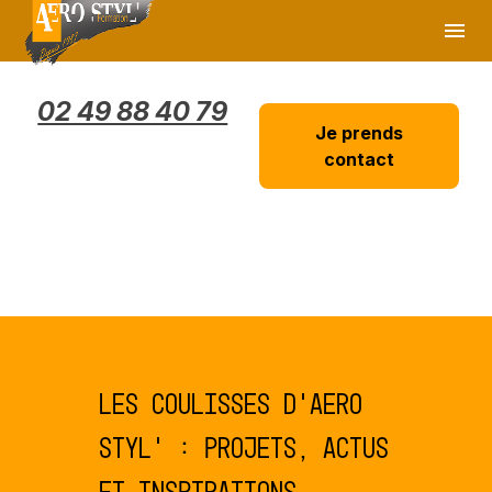
Panneau de gestion des cookies
menu
02 49 88 40 79
Je prends
contact
Les coulisses d’AERO
STYL’ : projets, actus