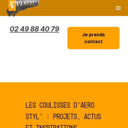
Panneau de gestion des cookies
menu
02 49 88 40 79
Je prends
contact
Les coulisses d’AERO
STYL’ : projets, actus