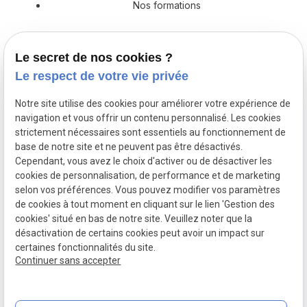
Nos formations
Prestations en décoration
Le secret de nos cookies ?
Catalogue
Le respect de votre vie privée
Actualités
Notre site utilise des cookies pour améliorer votre expérience de
navigation et vous offrir un contenu personnalisé. Les cookies
Devis
strictement nécessaires sont essentiels au fonctionnement de
base de notre site et ne peuvent pas être désactivés.
Cependant, vous avez le choix d'activer ou de désactiver les
cookies de personnalisation, de performance et de marketing
Mentions
Politique de
Gestion
Plan du
selon vos préférences. Vous pouvez modifier vos paramètres
légales
confidentialité
des
site
de cookies à tout moment en cliquant sur le lien 'Gestion des
cookies
cookies' situé en bas de notre site. Veuillez noter que la
désactivation de certains cookies peut avoir un impact sur
certaines fonctionnalités du site.
Siret :
79210929000017
Continuer sans accepter