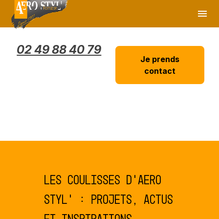
Panneau de gestion des cookies
menu
02 49 88 40 79
Je prends
contact
Les coulisses d’AERO
STYL’ : projets, actus