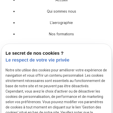
Qui sommes nous
L’aerographie
Nos formations
Prestations en décoration
Le secret de nos cookies ?
Catalogue
Le respect de votre vie privée
Actualités
Notre site utilise des cookies pour améliorer votre expérience de
navigation et vous offrir un contenu personnalisé. Les cookies
Devis
strictement nécessaires sont essentiels au fonctionnement de
base de notre site et ne peuvent pas être désactivés.
Cependant, vous avez le choix d'activer ou de désactiver les
cookies de personnalisation, de performance et de marketing
Mentions
Politique de
Gestion
Plan du
selon vos préférences. Vous pouvez modifier vos paramètres
légales
confidentialité
des
site
de cookies à tout moment en cliquant sur le lien 'Gestion des
cookies
cookies' situé en bas de notre site. Veuillez noter que la